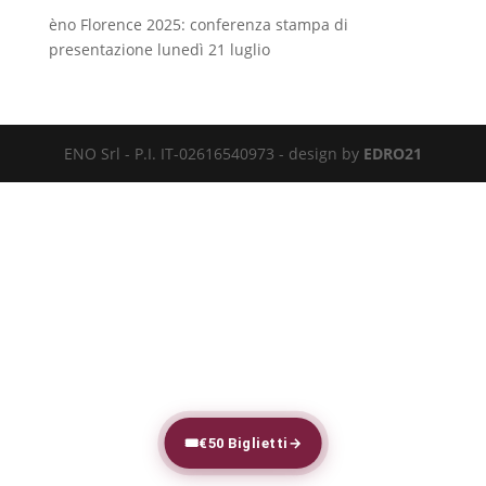
èno Florence 2025: conferenza stampa di
presentazione lunedì 21 luglio
ENO Srl - P.I. IT-02616540973 - design by
EDRO21
🎟
€50 Biglietti
→