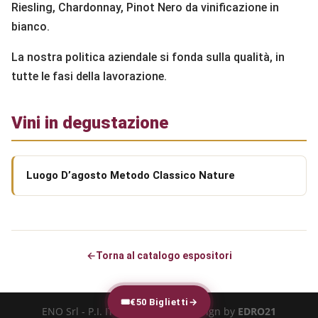
Riesling, Chardonnay, Pinot Nero da vinificazione in
bianco.
La nostra politica aziendale si fonda sulla qualità, in
tutte le fasi della lavorazione.
Vini in degustazione
Luogo D’agosto Metodo Classico Nature
←
Torna al catalogo espositori
🎟
€50 Biglietti
→
ENO Srl - P.I. IT-02616540973 - design by
EDRO21