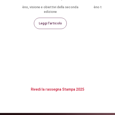
èno, visione e obiettivi della seconda
èno torna a Fi
edizione
Leggi l'articolo
L
Rivedi la rassegna Stampa 2025