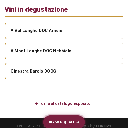
Vini in degustazione
A Val Langhe DOC Arneis
A Mont Langhe DOC Nebbiolo
Ginestra Barolo DOCG
←
Torna al catalogo espositori
🎟
€50 Biglietti
→
ENO Srl - P.I. IT-02616540973 - design by
EDRO21