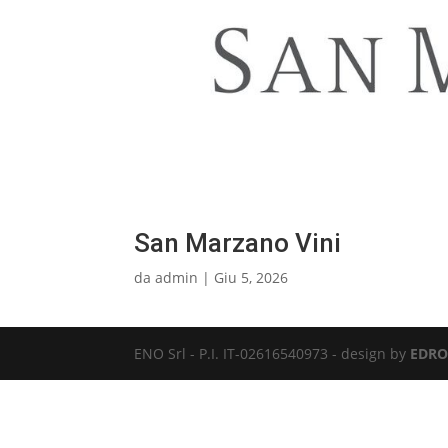
San Marzano Vini
da
admin
|
Giu 5, 2026
ENO Srl - P.I. IT-02616540973 - design by
EDRO