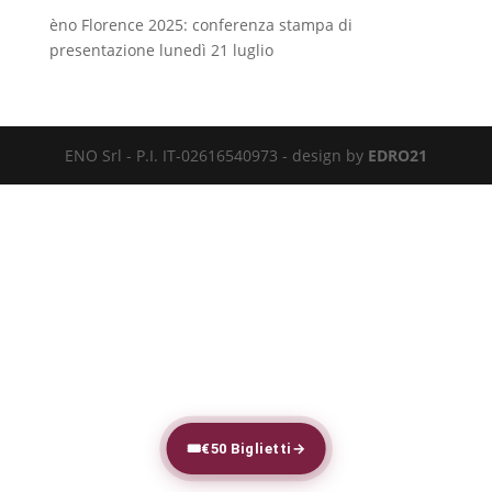
èno Florence 2025: conferenza stampa di
presentazione lunedì 21 luglio
ENO Srl - P.I. IT-02616540973 - design by
EDRO21
🎟
€50 Biglietti
→