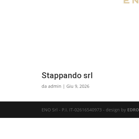
Stappando srl
da
admin
|
Giu 9, 2026
ENO Srl - P.I. IT-02616540973 - design by
EDRO