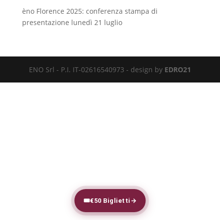
èno Florence 2025: conferenza stampa di
presentazione lunedì 21 luglio
ENO Srl - P.I. IT-02616540973 - design by
EDRO21
🎟
€50 Biglietti
→