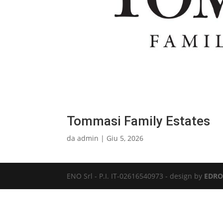
Tommasi Family Estates
da
admin
|
Giu 5, 2026
ENO Srl - P.I. IT-02616540973 - design by
EDRO