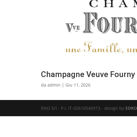
Champagne Veuve Fourny &
da
admin
|
Giu 11, 2026
ENO Srl - P.I. IT-02616540973 - design by
EDRO