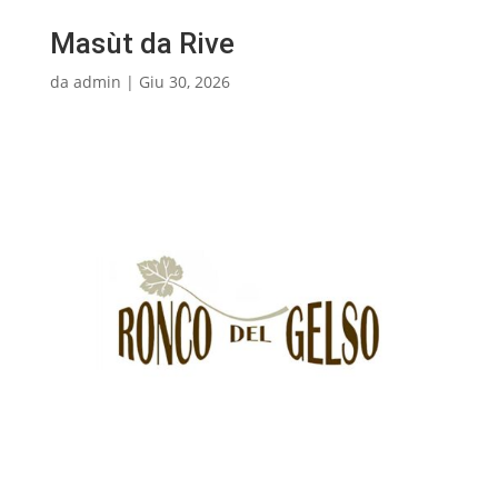
Masùt da Rive
da
admin
|
Giu 30, 2026