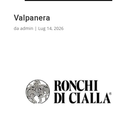
Valpanera
da
admin
|
Lug 14, 2026