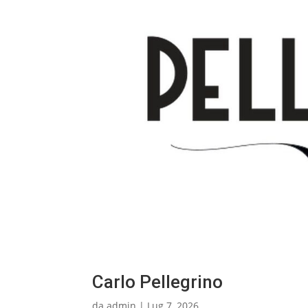
Carlo Pellegrino
da
admin
|
Lug 7, 2026