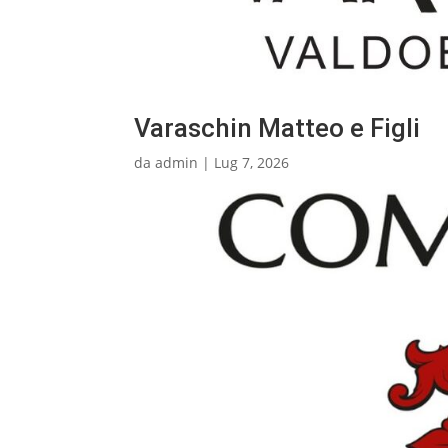
Varaschin Matteo e Figli
da
admin
|
Lug 7, 2026